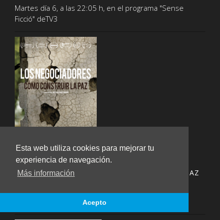
Martes día 6, a las 22:05 h, en el programa "Sense
Ficció" deTV3
Esta web utiliza cookies para mejorar tu
experiencia de navegación.
LOS NEGOCIADORES – CÓMO CONSTRUIR LA PAZ
Más información
Tuesday, May 30th 2023
ESTRENO
Acepto