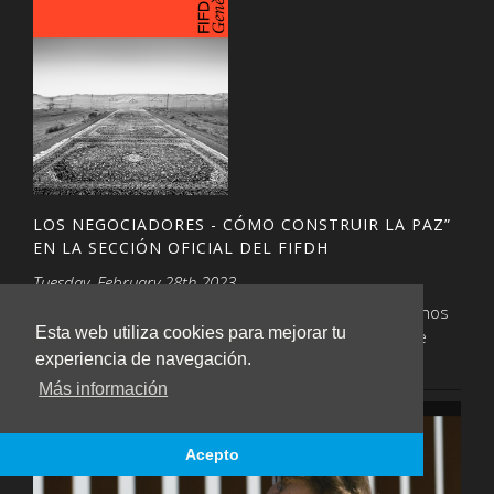
LOS NEGOCIADORES - CÓMO CONSTRUIR LA PAZ”
EN LA SECCIÓN OFICIAL DEL FIFDH
Tuesday, February 28th 2023
21º Festival Internacional de Cine y Fórum de Derechos
Esta web utiliza cookies para mejorar tu
Humanos (FIFDH) Ginebra, Suiza, 10-19 de marzo de
2023
experiencia de navegación.
Más información
Acepto