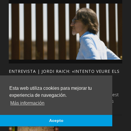
ENTREVISTA | JORDI RAICH: «INTENTO VEURE ELS
'BOTXINS' COM A PERSONES HUMANES»
Thursday, December 15th 2022
Esta web utiliza cookies para mejorar tu
Pep Marti Vall de Nació digital ha conversat amb aquest
experiencia de navegación.
mediador, un dels protagonistes del documental, Els
Más información
negociadors"- com construir la pau
Acepto