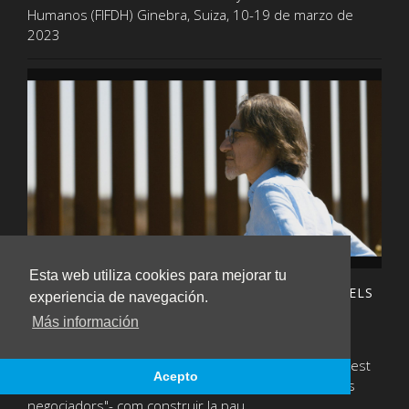
Humanos (FIFDH) Ginebra, Suiza, 10-19 de marzo de
2023
Esta web utiliza cookies para mejorar tu
ENTREVISTA | JORDI RAICH: «INTENTO VEURE ELS
experiencia de navegación.
'BOTXINS' COM A PERSONES HUMANES»
Más información
Thursday, December 15th 2022
Pep Marti Vall de Nació digital ha conversat amb aquest
Acepto
mediador, un dels protagonistes del documental, Els
negociadors"- com construir la pau